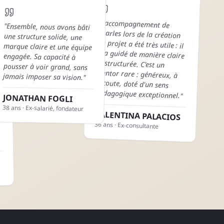
"
L'accompagnement de
Charles lors de la création
du projet a été très utile : il
m'a guidé de manière claire
et structurée. C'est un
mentor rare : généreux, à
l'écoute, doté d'un sens
"
Ensemble, nous avons bâti
une structure solide, une
marque claire et une équipe
engagée. Sa capacité à
pousser à voir grand, sans
jamais imposer sa vision.
"
pédagogique exceptionnel.
"
JONATHAN FOGLI
38
ans ·
Ex-salarié, fondateur
VALENTINA PALACIOS
36
ans ·
Ex-consultante