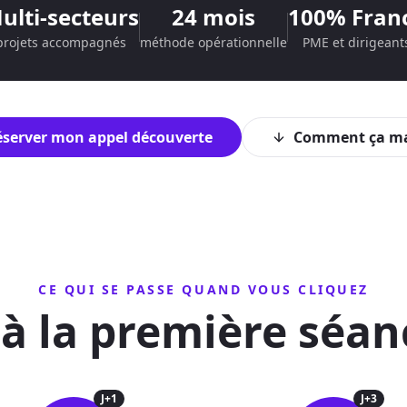
ulti-secteurs
24 mois
100% Fran
projets accompagnés
méthode opérationnelle
PME et dirigeant
server mon appel découverte
Comment ça m
CE QUI SE PASSE QUAND VOUS CLIQUEZ
c à la première séa
J+1
J+3