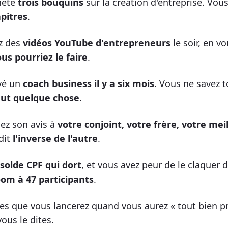
heté
trois bouquins
sur la création d'entreprise. Vou
pitres
.
z des
vidéos YouTube d'entrepreneurs
le soir, en v
us pourriez le faire
.
yé un
coach business il y a six mois
. Vous ne savez 
aut quelque chose
.
z son avis à
votre conjoint, votre frère, votre mei
dit
l'inverse de l'autre
.
solde CPF qui dort
, et vous avez peur de le claquer 
om à 47 participants
.
es que vous lancerez quand vous aurez « tout bien p
ous le dites.