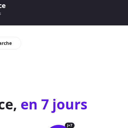
ce
s
arche
nce,
en 7 jours
J+7