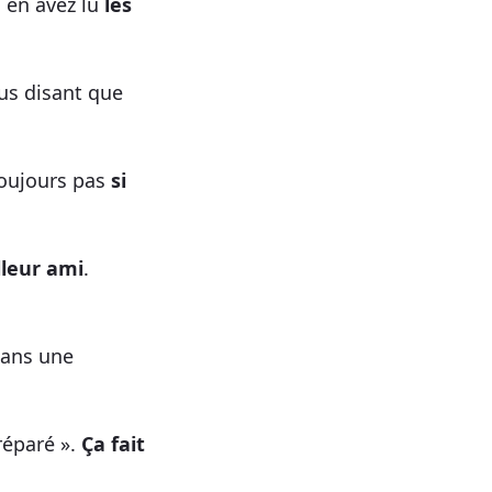
s en avez lu
les
ous disant que
toujours pas
si
lleur ami
.
dans une
réparé ».
Ça fait