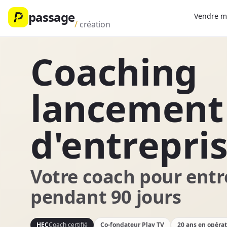
passage
Vendre 
/
création
Coaching
lancement
d'entrepri
Votre coach pour entr
pendant 90 jours
HEC
Coach certifié
Co-fondateur Play TV
20 ans en opéra