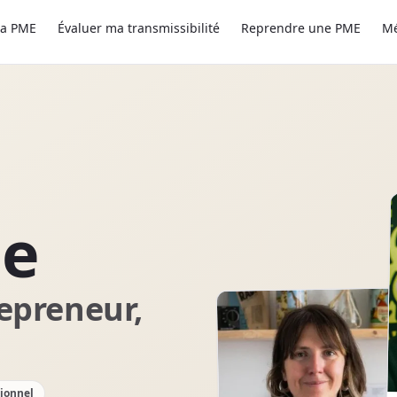
ma PME
Évaluer ma transmissibilité
Reprendre une PME
M
se
epreneur,
tionnel