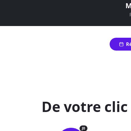
M
Ré
De votre cli
J0