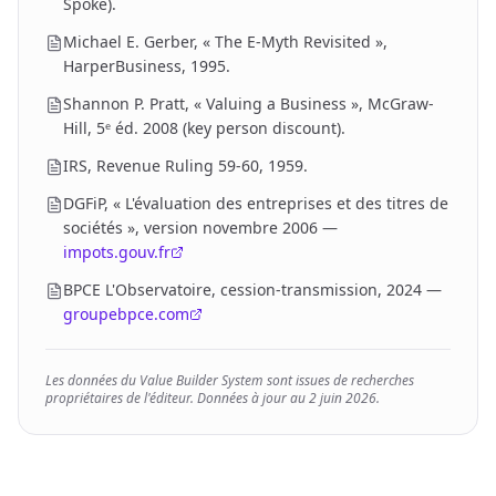
Spoke).
Michael E. Gerber, « The E-Myth Revisited »,
HarperBusiness, 1995.
Shannon P. Pratt, « Valuing a Business », McGraw-
Hill, 5ᵉ éd. 2008 (key person discount).
IRS, Revenue Ruling 59-60, 1959.
DGFiP, « L'évaluation des entreprises et des titres de
sociétés », version novembre 2006
—
impots.gouv.fr
BPCE L'Observatoire, cession-transmission, 2024
—
groupebpce.com
Les données du Value Builder System sont issues de recherches
propriétaires de l'éditeur. Données à jour au
2 juin 2026
.