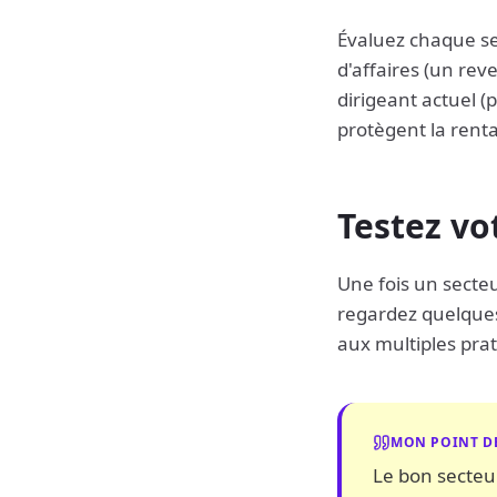
Évaluez chaque sect
d'affaires (un re
dirigeant actuel (p
protègent la rentab
Testez vo
Une fois un secteur
regardez quelques
aux multiples prat
MON POINT D
Le bon secteur