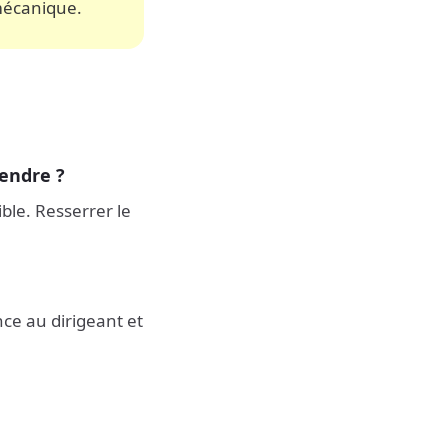
mécanique.
rendre ?
ible. Resserrer le
nce au dirigeant et