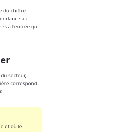
e du chiffre
épendance au
ères à l'entrée qui
ger
 du secteur,
cière correspond
r.
le et où le