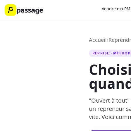
passage
Vendre ma PM
Accueil
›
Reprendr
REPRISE · MÉTHOD
Choisi
quand
"Ouvert à tout" 
un repreneur sa
vite. Voici com